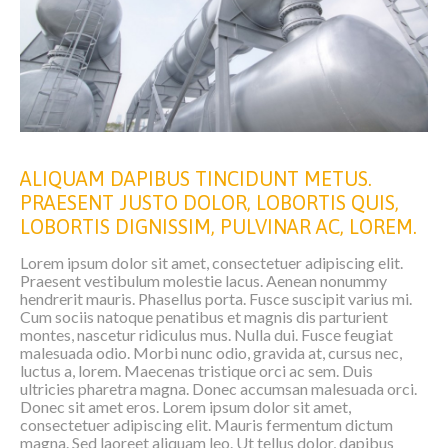
ALIQUAM DAPIBUS TINCIDUNT METUS.
PRAESENT JUSTO DOLOR, LOBORTIS QUIS,
LOBORTIS DIGNISSIM, PULVINAR AC, LOREM.
Lorem ipsum dolor sit amet, consectetuer adipiscing elit.
Praesent vestibulum molestie lacus. Aenean nonummy
hendrerit mauris. Phasellus porta. Fusce suscipit varius mi.
Cum sociis natoque penatibus et magnis dis parturient
montes, nascetur ridiculus mus. Nulla dui. Fusce feugiat
malesuada odio. Morbi nunc odio, gravida at, cursus nec,
luctus a, lorem. Maecenas tristique orci ac sem. Duis
ultricies pharetra magna. Donec accumsan malesuada orci.
Donec sit amet eros. Lorem ipsum dolor sit amet,
consectetuer adipiscing elit. Mauris fermentum dictum
magna. Sed laoreet aliquam leo. Ut tellus dolor, dapibus