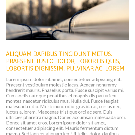
ALIQUAM DAPIBUS TINCIDUNT METUS.
PRAESENT JUSTO DOLOR, LOBORTIS QUIS,
LOBORTIS DIGNISSIM, PULVINAR AC, LOREM.
Lorem ipsum dolor sit amet, consectetuer adipiscing elit.
Praesent vestibulum molestie lacus. Aenean nonummy
hendrerit mauris. Phasellus porta. Fusce suscipit varius mi.
Cum sociis natoque penatibus et magnis dis parturient
montes, nascetur ridiculus mus. Nulla dui. Fusce feugiat
malesuada odio. Morbi nunc odio, gravida at, cursus nec,
luctus a, lorem. Maecenas tristique orci ac sem. Duis
ultricies pharetra magna. Donec accumsan malesuada orci.
Donec sit amet eros. Lorem ipsum dolor sit amet,
consectetuer adipiscing elit. Mauris fermentum dictum
magna. Sed laoreet aliquam leo. Ut tellus dolor, dapibus