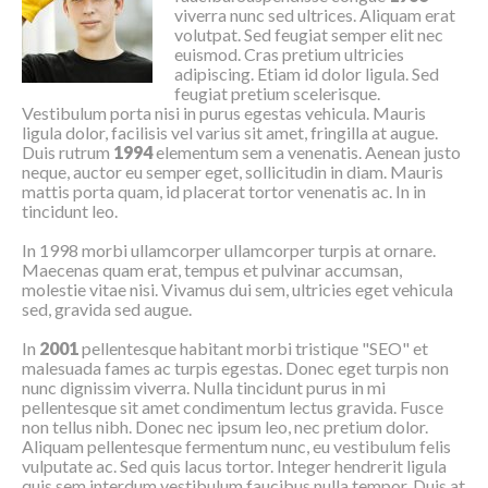
viverra nunc sed ultrices. Aliquam erat
volutpat. Sed feugiat semper elit nec
euismod. Cras pretium ultricies
adipiscing. Etiam id dolor ligula. Sed
feugiat pretium scelerisque.
Vestibulum porta nisi in purus egestas vehicula. Mauris
ligula dolor, facilisis vel varius sit amet, fringilla at augue.
Duis rutrum
1994
elementum sem a venenatis. Aenean justo
neque, auctor eu semper eget, sollicitudin in diam. Mauris
mattis porta quam, id placerat tortor venenatis ac. In in
tincidunt leo.
In 1998 morbi ullamcorper ullamcorper turpis at ornare.
Maecenas quam erat, tempus et pulvinar accumsan,
molestie vitae nisi. Vivamus dui sem, ultricies eget vehicula
sed, gravida sed augue.
In
2001
pellentesque habitant morbi tristique "SEO" et
malesuada fames ac turpis egestas. Donec eget turpis non
nunc dignissim viverra. Nulla tincidunt purus in mi
pellentesque sit amet condimentum lectus gravida. Fusce
non tellus nibh. Donec nec ipsum leo, nec pretium dolor.
Aliquam pellentesque fermentum nunc, eu vestibulum felis
vulputate ac. Sed quis lacus tortor. Integer hendrerit ligula
quis sem interdum vestibulum faucibus nulla tempor. Duis at