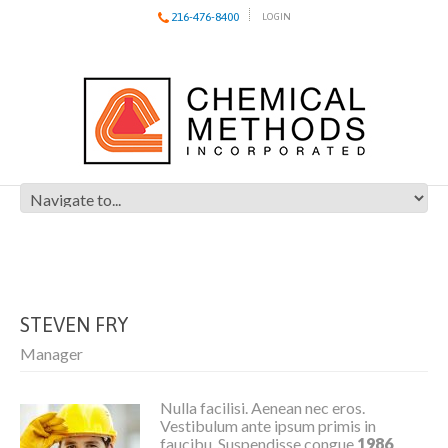
216-476-8400
LOGIN
STEVEN FRY
Manager
Nulla facilisi. Aenean nec eros.
Vestibulum ante ipsum primis in
faucibu. Suspendisse congue
1986